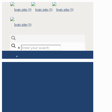
✕
Rua Araranguá, 554 - América - Joinville/SC - (47)
3145-1600