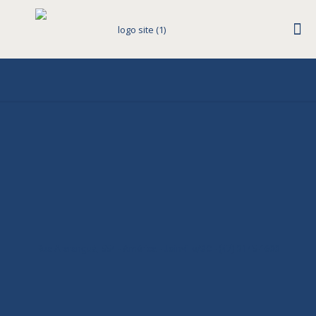
Rua Araranguá, 554 - América - Joinville/SC - (47) 3145-1600