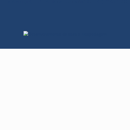
Rua Araranguá, 554 - América - Joinville/SC - (47) 3145-1600