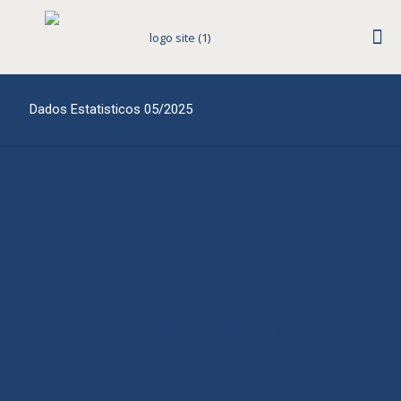
Dados Estatisticos 05/2025
Rua Araranguá, 554 - América - Joinville/SC - (47) 3145-1600