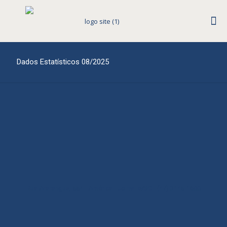
Dados Estatísticos 08/2025
Rua Araranguá, 554 - América - Joinville/SC - (47) 3145-1600