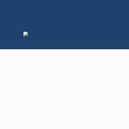
ranguá, 554 - América - Joinville/SC - (47) 3145-1600 - CEP 8