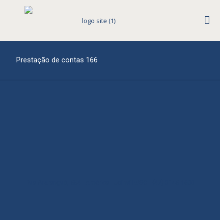
Prestação de contas 166
Rua Araranguá, 554 - América - Joinville/SC - (47) 3145-1600