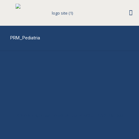
PRM_Pediatria
Rua Araranguá, 554 - América - Joinville/SC - (47) 3145-1600