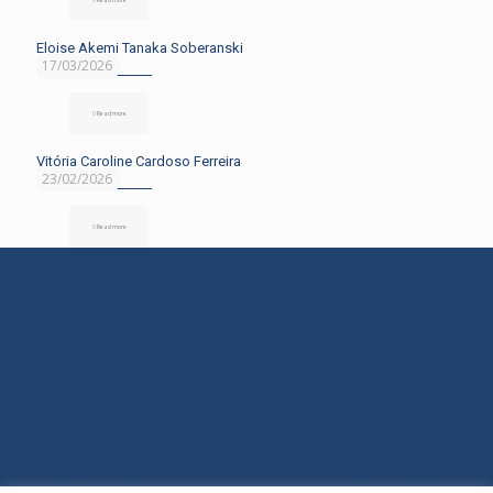
Eloise Akemi Tanaka Soberanski
17/03/2026
Read more
Vitória Caroline Cardoso Ferreira
23/02/2026
Read more
Rua Araranguá, 554 - América - Joinville/SC - (47) 3145-1600