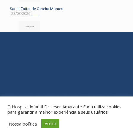
Sarah Zattar de Oliveira Moraes
23/03/2026
Read more
Rua Araranguá, 554 - América - Joinville/SC - (47) 3145-1600
O Hospital Infantil Dr. Jeser Amarante Faria utiliza cookies
para garantir a melhor experiência a seus usuários
Nossa política
Aceito