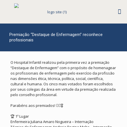
Premiação “Destaque de Enfermagem” reconhece
profissionais
O Hospital Infantil realizou pela primeira vez a premiação
“Destaque de Enfermagem” com o propósito de homenagear
os profissionais de enfermagem pelo exercício da profissão
nas dimensões ética, técnica, política, social, científica,
cultural e humana. Os cinco mais votados foram escolhidos
por seus colegas da área em virtude da premiação realizada
pelo conselho profissional.
Parabéns aos premiados! 👩‍⚕️🎖
🏆 1º Lugar
Enfermeira Juliana Amaro Nogueira – Internação
Técnica de Enfermagem Andreia Regina Mebs – Internação.