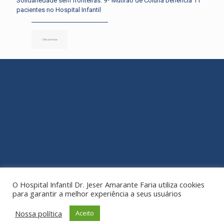
Solidariedade sem fronteiras: 9º Mutirão de Coluna beneficia 11
pacientes no Hospital Infantil
Read more
Rua Araranguá, 554 - América - Joinville/SC - (47) 3145-1600
O Hospital Infantil Dr. Jeser Amarante Faria utiliza cookies
para garantir a melhor experiência a seus usuários
Nossa política
Aceito