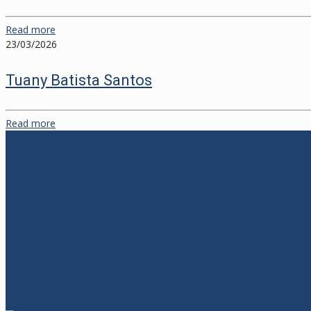
Read more
23/03/2026
Tuany Batista Santos
Read more
Rua Araranguá, 554 - América - Joinville/SC - (47) 3145-1600