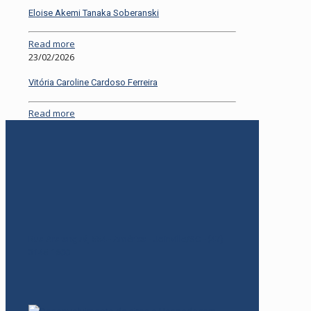
Eloise Akemi Tanaka Soberanski
Read more
23/02/2026
Vitória Caroline Cardoso Ferreira
Read more
Rua Araranguá, 554 - América - Joinville/SC - (47)
3145-1600