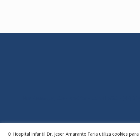
Rua Araranguá, 554 - América - Joinville/SC - (47) 3
O Hospital Infantil Dr. Jeser Amarante Faria utiliza cookies par